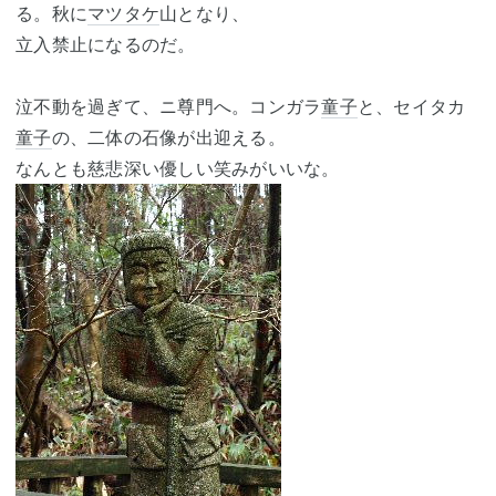
る。秋に
マツタケ
山となり、
立入禁止になるのだ。
泣不動を過ぎて、ニ尊門へ。コンガラ
童子
と、セイタカ
童子
の、二体の石像が出迎える。
なんとも慈悲深い優しい笑みがいいな。