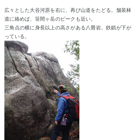
広々とした大
谷河原
を右に、再び山道をたどる。舗装林
道に絡めば、笹間ヶ岳のピークも近い。
三角点の横に身長以上の高さがある八畳岩。鉄鎖が下が
っている。