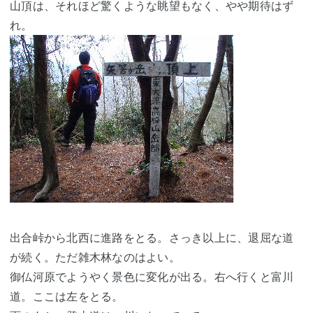
山頂は、それほど驚くような眺望もなく、やや期待はず
れ。
出合峠から北西に進路をとる。さっき以上に、退屈な道
が続く。ただ雑木林なのはよい。
御仏河原でようやく景色に変化が出る。右へ行くと富川
道。ここは左をとる。