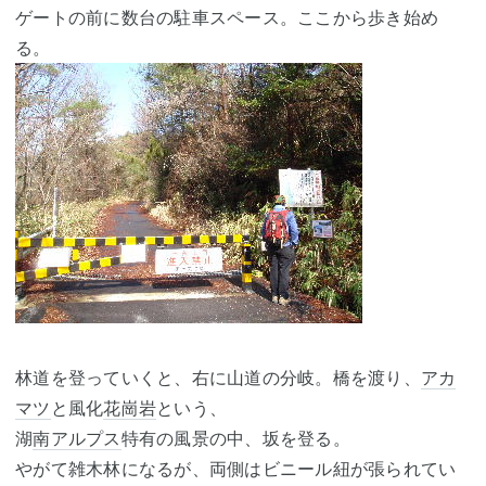
ゲートの前に数台の駐車スペース。ここから歩き始め
る。
林道を登っていくと、右に山道の分岐。橋を渡り、
アカ
マツ
と風化
花崗岩
という、
湖
南アルプス
特有の風景の中、坂を登る。
やがて雑木林になるが、両側はビニール紐が張られてい