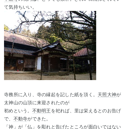
て気持ちいい。
寺務所に入り、寺の縁起を記した紙を頂く。
天照大神
が
太神山の山頂に来迎されたのが
初めという。
不動明王
を祀れば、里は栄えるとのお告げ
で、
不動寺
ができた。
「神」が「仏」を彫れと告げたところが面白いではない