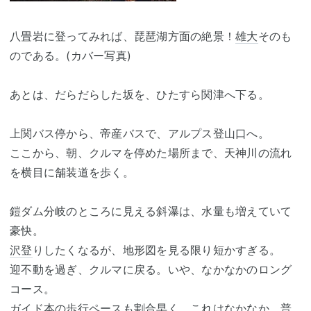
八畳岩に登ってみれば、琵琶湖方面の絶景！
雄大
そのも
のである。(カバー写真)
あとは、だらだらした坂を、ひたすら関津へ下る。
上関バス停から、帝産バスで、アルプス登山口へ。
ここから、朝、クルマを停めた場所まで、天神川の流れ
を横目に舗装道を歩く。
鎧ダム分岐のところに見える斜瀑は、水量も増えていて
豪快。
沢登
りしたくなるが、地形図を見る限り短かすぎる。
迎不動を過ぎ、クルマに戻る。いや、なかなかのロング
コース。
ガイド本の歩行ペースも割合早く、これはなかなか、普